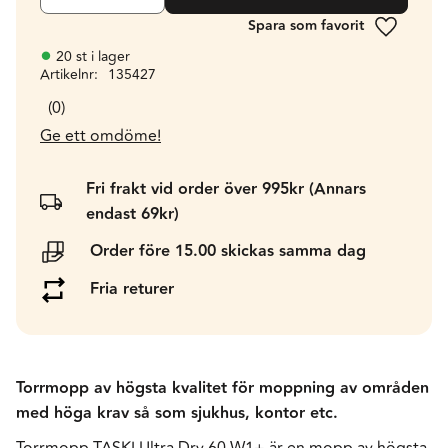
Lägg till 
20 st i lager
Artikelnr
135427
0
Ge ett omdöme!
Fri frakt vid order över 995kr (Annars
endast 69kr)
Order före 15.00 skickas samma dag
Fria returer
Torrmopp av högsta kvalitet för moppning av områden
med höga krav så som sjukhus, kontor etc.
Torrmopp TASKI Ultra Dry 60 W1+ är en mopp av högsta