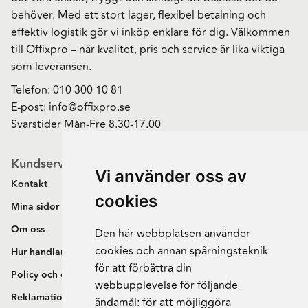
behöver. Med ett stort lager, flexibel betalning och
effektiv logistik gör vi inköp enklare för dig. Välkommen
till Offixpro – när kvalitet, pris och service är lika viktiga
som leveransen.
Telefon:
010 300 10 81
E-post:
info@offixpro.se
Svarstider Mån-Fre 8.30-17.00
Kundservice
Vi använder oss av
Kontakt
cookies
Mina sidor
Om oss
Den här webbplatsen använder
cookies och annan spårningsteknik
Hur handlar jag?
för att förbättra din
Policy och cookies
webbupplevelse för följande
Reklamation och retur
ändamål:
för att möjliggöra