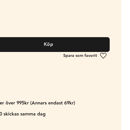
Köp
Lägg till i fa
der över 995kr (Annars endast 69kr)
00 skickas samma dag