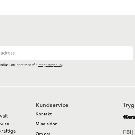
ndlas i enlighet med vår
integritetspolicy
.
Kundservice
Tryg
Kontakt
valt
varor
Mina sidor
kraftiga
Följ
Om oss