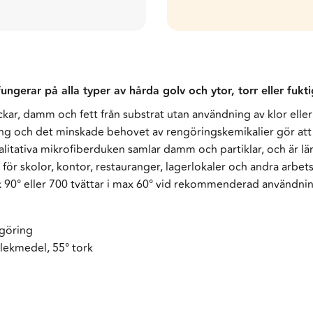
gerar på alla typer av hårda golv och ytor, torr eller fukti
ar, damm och fett från substrat utan användning av klor eller
ing och det minskade behovet av rengöringskemikalier gör att d
itativa mikrofiberduken samlar damm och partiklar, och är lä
r skolor, kontor, restauranger, lagerlokaler och andra arbets
max 90° eller 700 tvättar i max 60° vid rekommenderad användn
ngöring
blekmedel, 55° tork