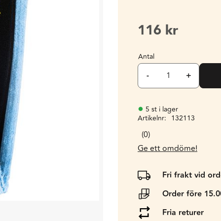
116
kr
Antal
-
+
5 st i lager
Artikelnr
132113
0
Ge ett omdöme!
Fri frakt vid or
Order före 15.
Fria returer