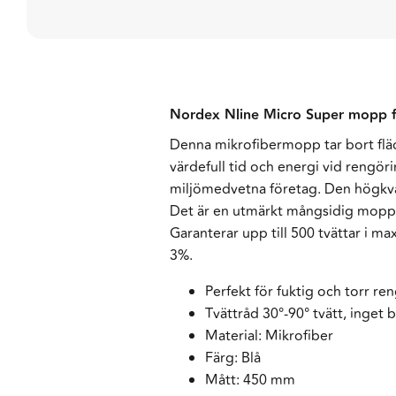
Nordex Nline Micro Super mopp fun
Denna mikrofibermopp tar bort fläck
värdefull tid och energi vid rengör
miljömedvetna företag. Den högkval
Det är en utmärkt mångsidig mopp fö
Garanterar upp till 500 tvättar i 
3%.
Perfekt för fuktig och torr re
Tvättråd 30°-90° tvätt, inget 
Material: Mikrofiber
Färg: Blå
Mått: 450 mm