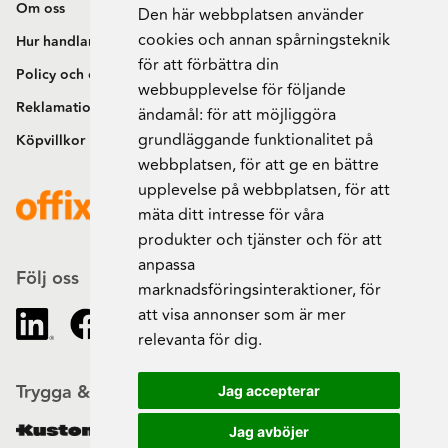
Om oss
Den här webbplatsen använder
cookies och annan spårningsteknik
Hur handlar jag?
för att förbättra din
Policy och cookies
webbupplevelse för följande
Reklamation och retur
ändamål:
för att möjliggöra
grundläggande funktionalitet på
Köpvillkor
webbplatsen
,
för att ge en bättre
upplevelse på webbplatsen
,
för att
mäta ditt intresse för våra
produkter och tjänster och för att
anpassa
Följ oss
marknadsföringsinteraktioner
,
för
att visa annonser som är mer
relevanta för dig
.
Trygga & säkra beställningar
Jag accepterar
Jag avböjer