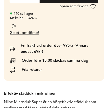
Lägg till 
440 st i lager
Artikelnr
132432
0
Ge ett omdöme!
Fri frakt vid order över 995kr (Annars
endast 69kr)
Order före 15.00 skickas samma dag
Fria returer
Effektiv städduk i mikrofiber
Nline Microduk Super är en högeffektiv städduk som
används med fördel både fuktig och torr.