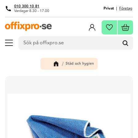
010 300 10 81
Privat
Företag
Vardagar 8.30 - 17.00
Meny
Kundva
Favoriter
Städ och hygien