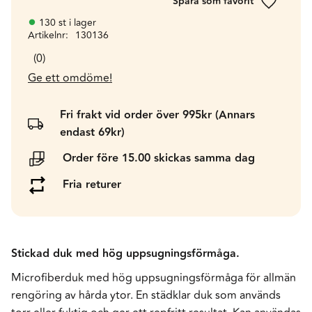
Lägg till 
130 st i lager
Artikelnr
130136
0
Ge ett omdöme!
Fri frakt vid order över 995kr (Annars
endast 69kr)
Order före 15.00 skickas samma dag
Fria returer
Stickad duk med hög uppsugningsförmåga.
Microfiberduk med hög uppsugningsförmåga för allmän
rengöring av hårda ytor. En städklar duk som används