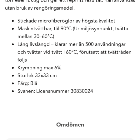
torr eller fuktig och ger ett repfritt resultat. Kan användas
utan bruk av rengöringsmedel.
Stickade microfiberöglor av högsta kvalitet
Maskintvättbar, tål 90°C (Ur miljösynpunkt, tvätta
mellan 30–60°C)
Lång livslängd – klarar mer än 500 användningar
och tvättar vid tvätt i 60°C, förutsatt att tvättråden
följs
Krympning max 6%.
Storlek 33x33 cm
Färg: Blå
Svanen: Licensnummer 30830024
Omdömen