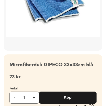
Microfiberduk GIPECO 33x33cm blå
73
kr
Antal
-
+
Köp