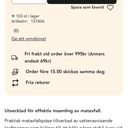
Lägg till 
103 st i lager
Artikelnr
127406
0
Ge ett omdöme!
Fri frakt vid order över 995kr (Annars
endast 69kr)
Order före 15.00 skickas samma dag
Fria returer
Utvecklad för effektiv insamling av matavfall.
Praktisk matavfallspåse tillverkad av vattenavvisande
kraftpapper som hjälper till att hålla påsen stabil även vid