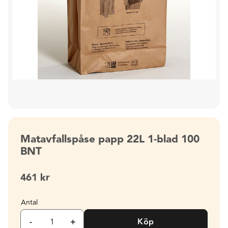
Matavfallspåse papp 22L 1-blad 100
BNT
461
kr
Antal
-
+
Köp