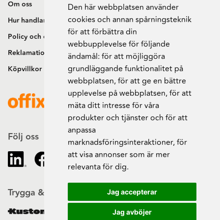
Om oss
Den här webbplatsen använder
cookies och annan spårningsteknik
Hur handlar jag?
för att förbättra din
Policy och cookies
webbupplevelse för följande
Reklamation och retur
ändamål:
för att möjliggöra
grundläggande funktionalitet på
Köpvillkor
webbplatsen
,
för att ge en bättre
upplevelse på webbplatsen
,
för att
mäta ditt intresse för våra
produkter och tjänster och för att
anpassa
Följ oss
marknadsföringsinteraktioner
,
för
att visa annonser som är mer
relevanta för dig
.
Trygga & säkra beställningar
Jag accepterar
Jag avböjer