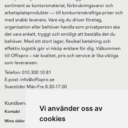
sortiment av kontorsmaterial, förbrukningsvaror och
arbetsplatsprodukter — till konkurrenskraftiga priser och
med snabb leverans. Vare sig du driver företag,
organisation eller behöver handla som privatperson ska
det vara enkelt, tryggt och smidigt att beställa det du
behöver. Med ett stort lager, flexibel betalning och
effektiv logistik gör vi inköp enklare för dig. Välkommen
till Offixpro – när kvalitet, pris och service är lika viktiga
som leveransen.
Telefon:
010 300 10 81
E-post:
info@offixpro.se
Svarstider Mån-Fre 8.30-17.00
Kundservice
Vi använder oss av
Kontakt
cookies
Mina sidor