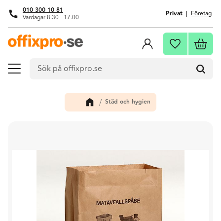
010 300 10 81
Privat
Företag
Vardagar 8.30 - 17.00
Meny
Kundva
Favoriter
Städ och hygien