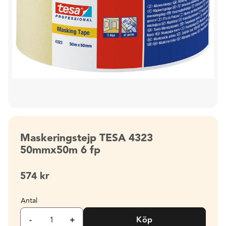
Maskeringstejp TESA 4323
50mmx50m 6 fp
574
kr
Antal
-
+
Köp