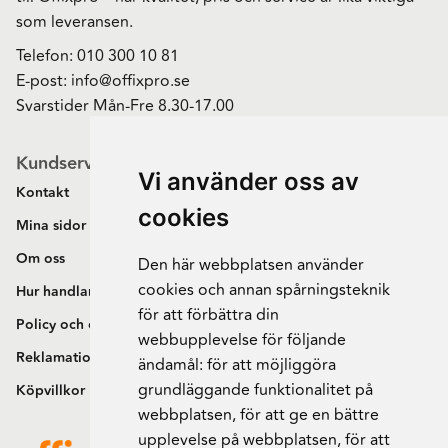
som leveransen.
Telefon:
010 300 10 81
E-post:
info@offixpro.se
Svarstider Mån-Fre 8.30-17.00
Kundservice
Vi använder oss av
Kontakt
cookies
Mina sidor
Om oss
Den här webbplatsen använder
cookies och annan spårningsteknik
Hur handlar jag?
för att förbättra din
Policy och cookies
webbupplevelse för följande
Reklamation och retur
ändamål:
för att möjliggöra
grundläggande funktionalitet på
Köpvillkor
webbplatsen
,
för att ge en bättre
upplevelse på webbplatsen
,
för att