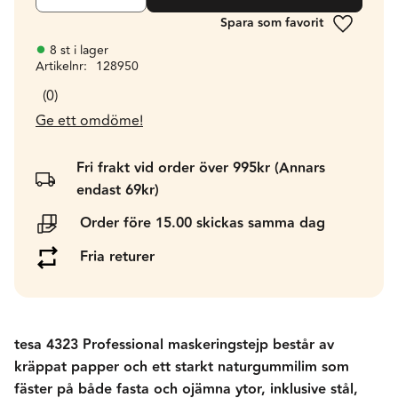
Lägg till 
8 st i lager
Artikelnr
128950
0
Ge ett omdöme!
Fri frakt vid order över 995kr (Annars
endast 69kr)
Order före 15.00 skickas samma dag
Fria returer
tesa 4323 Professional maskeringstejp består av
kräppat papper och ett starkt naturgummilim som
fäster på både fasta och ojämna ytor, inklusive stål,