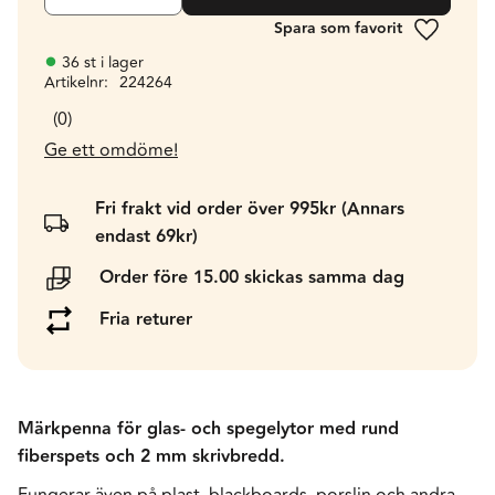
Lägg till 
36 st i lager
Artikelnr
224264
0
Ge ett omdöme!
Fri frakt vid order över 995kr (Annars
endast 69kr)
Order före 15.00 skickas samma dag
Fria returer
Märkpenna för glas- och spegelytor med rund
fiberspets och 2 mm skrivbredd.
Fungerar även på plast, blackboards, porslin och andra