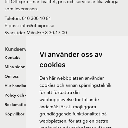
till Offixpro – när kvalitet, pris och service är lika viktiga
som leveransen.
Telefon:
010 300 10 81
E-post:
info@offixpro.se
Svarstider Mån-Fre 8.30-17.00
Kundservice
Vi använder oss av
Kontakt
cookies
Mina sidor
Om oss
Den här webbplatsen använder
cookies och annan spårningsteknik
Hur handlar jag?
för att förbättra din
Policy och cookies
webbupplevelse för följande
Reklamation och retur
ändamål:
för att möjliggöra
grundläggande funktionalitet på
Köpvillkor
webbplatsen
,
för att ge en bättre