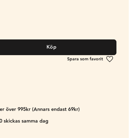
Köp
Lägg till i fa
der över 995kr (Annars endast 69kr)
00 skickas samma dag