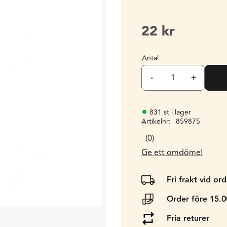
22
kr
Antal
-
+
831 st i lager
Artikelnr
859875
0
Ge ett omdöme!
Fri frakt vid or
Order före 15.
Fria returer