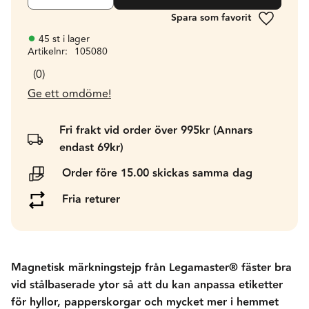
Lägg till 
45 st i lager
Artikelnr
105080
0
Ge ett omdöme!
Fri frakt vid order över 995kr (Annars
endast 69kr)
Order före 15.00 skickas samma dag
Fria returer
Magnetisk märkningstejp från Legamaster® fäster bra
vid stålbaserade ytor så att du kan anpassa etiketter
för hyllor, papperskorgar och mycket mer i hemmet