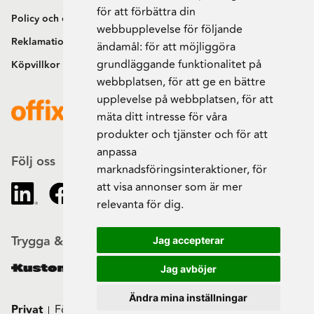
för att förbättra din
Policy och cookies
webbupplevelse för följande
Reklamation och retur
ändamål:
för att möjliggöra
grundläggande funktionalitet på
Köpvillkor
webbplatsen
,
för att ge en bättre
upplevelse på webbplatsen
,
för att
mäta ditt intresse för våra
produkter och tjänster och för att
anpassa
Följ oss
marknadsföringsinteraktioner
,
för
att visa annonser som är mer
relevanta för dig
.
Trygga & säkra beställningar
Jag accepterar
Jag avböjer
Ändra mina inställningar
Privat
Företag