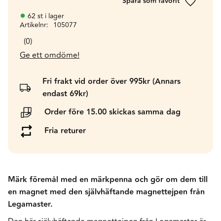
Lägg till 
62 st i lager
Artikelnr
105077
0
Ge ett omdöme!
Fri frakt vid order över 995kr (Annars
endast 69kr)
Order före 15.00 skickas samma dag
Fria returer
Märk föremål med en märkpenna och gör om dem till
en magnet med den självhäftande magnettejpen från
Legamaster.