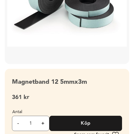
Magnetband 12 5mmx3m
361
kr
Antal
-
+
Köp