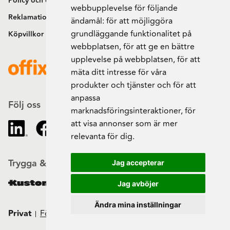
Policy och cookies
webbupplevelse för följande
Reklamation och retur
ändamål:
för att möjliggöra
grundläggande funktionalitet på
Köpvillkor
webbplatsen
,
för att ge en bättre
upplevelse på webbplatsen
,
för att
mäta ditt intresse för våra
produkter och tjänster och för att
anpassa
Följ oss
marknadsföringsinteraktioner
,
för
att visa annonser som är mer
relevanta för dig
.
Trygga & säkra beställningar
Jag accepterar
Jag avböjer
Ändra mina inställningar
Privat
Företag