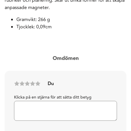
rubriker och planering. Skär ut unika former för att skapa
anpassade magneter.
Gramvikt: 266 g
Tjocklek: 0,09cm
Omdömen
Du
Klicka på en stjärna för att sätta ditt betyg