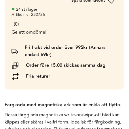
Lägg till 
24 st i lager
Artikelnr
232726
0
Ge ett omdöme!
Fri frakt vid order över 995kr (Annars
endast 69kr)
Order före 15.00 skickas samma dag
Fria returer
Färgkoda med magnetiska ark som är enkla att flytta.
Dessa färgglada magnetiska write-on/wipe-off blad kan
klippas eller skäras i valfri form. Idealisk för färgkodning,