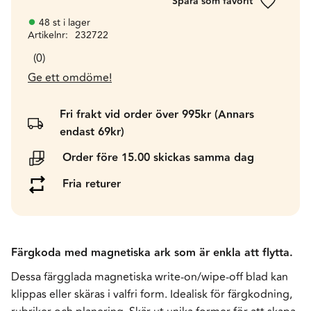
Lägg till 
48 st i lager
Artikelnr
232722
0
Ge ett omdöme!
Fri frakt vid order över 995kr (Annars
endast 69kr)
Order före 15.00 skickas samma dag
Fria returer
Färgkoda med magnetiska ark som är enkla att flytta.
Dessa färgglada magnetiska write-on/wipe-off blad kan
klippas eller skäras i valfri form. Idealisk för färgkodning,