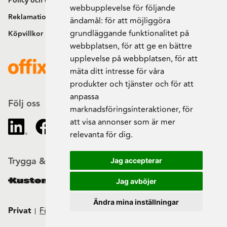
Policy och cookies
webbupplevelse för följande
Reklamation och retur
ändamål:
för att möjliggöra
grundläggande funktionalitet på
Köpvillkor
webbplatsen
,
för att ge en bättre
upplevelse på webbplatsen
,
för att
mäta ditt intresse för våra
produkter och tjänster och för att
anpassa
Följ oss
marknadsföringsinteraktioner
,
för
att visa annonser som är mer
relevanta för dig
.
Trygga & säkra beställningar
Jag accepterar
Jag avböjer
Ändra mina inställningar
Privat
Företag