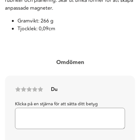
rubriker och planering. Skär ut unika former för att skapa
anpassade magneter.
Gramvikt: 266 g
Tjocklek: 0,09cm
Omdömen
Du
Klicka på en stjärna för att sätta ditt betyg