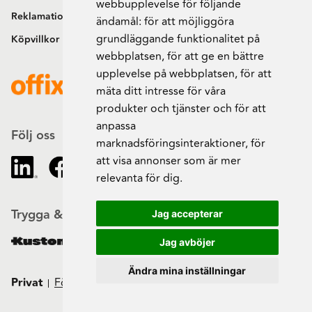
webbupplevelse för följande
Reklamation och retur
ändamål:
för att möjliggöra
grundläggande funktionalitet på
Köpvillkor
webbplatsen
,
för att ge en bättre
upplevelse på webbplatsen
,
för att
mäta ditt intresse för våra
produkter och tjänster och för att
anpassa
Följ oss
marknadsföringsinteraktioner
,
för
att visa annonser som är mer
relevanta för dig
.
Trygga & säkra beställningar
Jag accepterar
Jag avböjer
Ändra mina inställningar
Privat
Företag