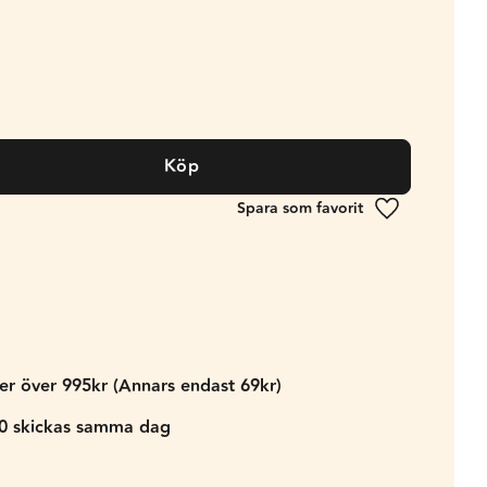
Köp
Lägg till i fa
der över 995kr (Annars endast 69kr)
00 skickas samma dag