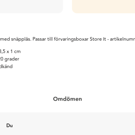
med snäpplås. Passar till förvaringsboxar Store It - artikeln
8,5 x 1 cm
120 grader
dkänd
Omdömen
Du