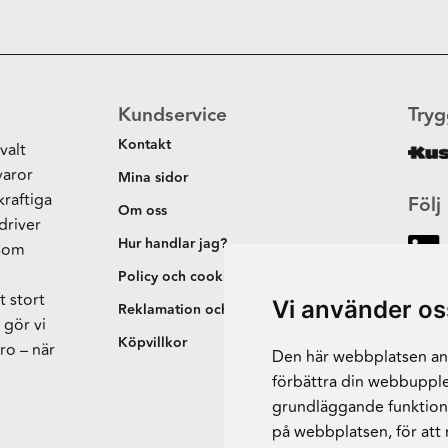
Kundservice
Tryg
Kontakt
valt
varor
Mina sidor
kraftiga
Följ
Om oss
driver
Hur handlar jag?
 som
h
Policy och cookies
t stort
Vi använder os
Reklamation och retur
 gör vi
Köpvillkor
ro – när
Den här webbplatsen anv
förbättra din webbupple
grundläggande funktion
på webbplatsen
,
för att