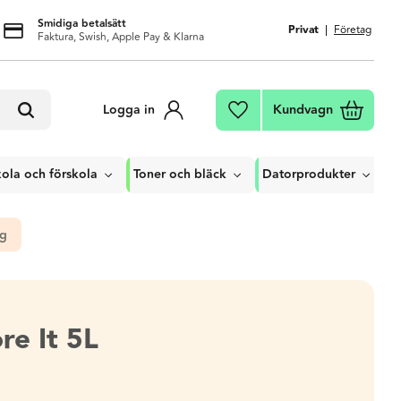
Smidiga betalsätt
Privat
Företag
Faktura, Swish, Apple Pay & Klarna
Kundvagn
Logga in
Favoriter
ola och förskola
Toner och bläck
Datorprodukter
ng
ore It 5L