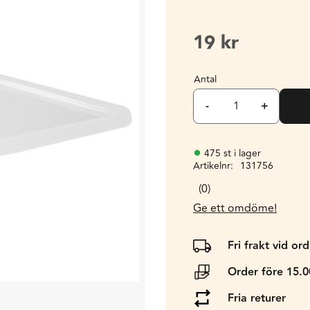
19
kr
Antal
-
+
475 st i lager
Artikelnr
131756
0
Ge ett omdöme!
Fri frakt vid or
Order före 15.
Fria returer