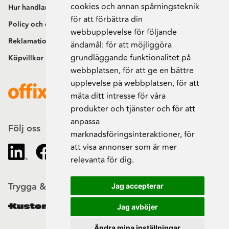
cookies och annan spårningsteknik
Hur handlar jag?
för att förbättra din
Policy och cookies
webbupplevelse för följande
Reklamation och retur
ändamål:
för att möjliggöra
grundläggande funktionalitet på
Köpvillkor
webbplatsen
,
för att ge en bättre
upplevelse på webbplatsen
,
för att
mäta ditt intresse för våra
produkter och tjänster och för att
anpassa
Följ oss
marknadsföringsinteraktioner
,
för
att visa annonser som är mer
relevanta för dig
.
Trygga & säkra beställningar
Jag accepterar
Jag avböjer
Ändra mina inställningar