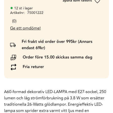
Lägg till 
12 st i lager
Artikelnr
75001222
0
Ge ett omdöme!
Fri frakt vid order över 995kr (Annars
endast 69kr)
Order före 15.00 skickas samma dag
Fria returer
A60-formad dekorativ LED-LAMPA med E27-sockel, 250
lumen och låg strömförbrukning på 3.8 W som ersätter
traditionella 26-Watts glödlampor. Energieffektiv LED-
lampa som sprider extra varmt vitt ljus med en