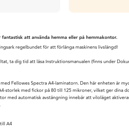
r fantastisk att använda hemma eller på hemmakontor.
ngsark regelbundet för att förlänga maskinens livslängd!
ltat, ta dig tid att läsa Instruktionsmanualen (finns under Dok
 med Fellowes Spectra A4-laminatorn. Den här enheten är myc
 A4-storlek med fickor på 80 till 125 mikroner, vilket ger din
or med automatisk avstängning innebär att viloläget aktiveras 
.
ill A4