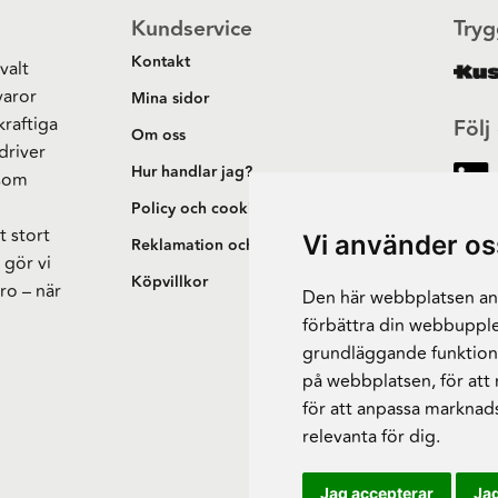
Kundservice
Tryg
Kontakt
valt
varor
Mina sidor
kraftiga
Följ
Om oss
driver
Hur handlar jag?
 som
h
Policy och cookies
t stort
Vi använder os
Reklamation och retur
 gör vi
Köpvillkor
ro – när
Den här webbplatsen anv
förbättra din webbupple
grundläggande funktion
på webbplatsen
,
för att
för att anpassa marknad
relevanta för dig
.
Jag accepterar
Jag