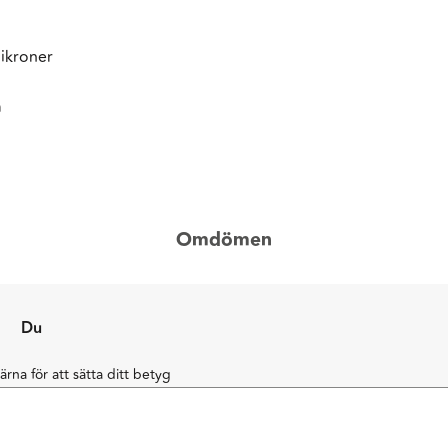
mikroner
m
Omdömen
Du
järna för att sätta ditt betyg