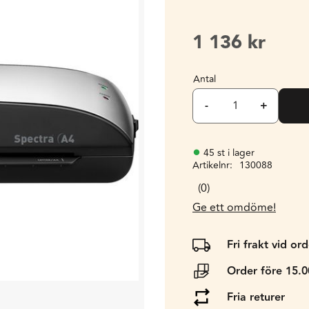
1 136
kr
Antal
-
+
45 st i lager
Artikelnr
130088
0
Ge ett omdöme!
Fri frakt vid or
Order före 15.
Fria returer