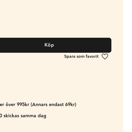
Köp
Lägg till i fa
der över 995kr (Annars endast 69kr)
00 skickas samma dag