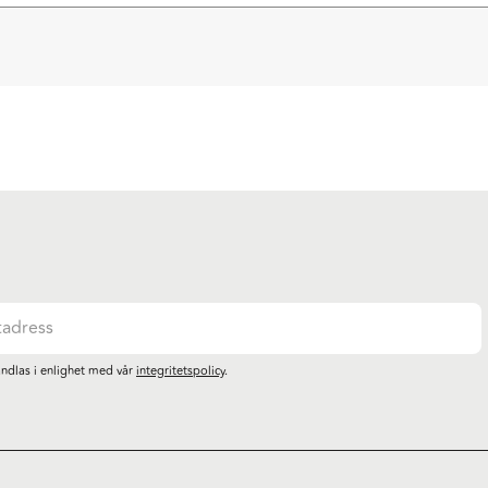
ndlas i enlighet med vår
integritetspolicy
.