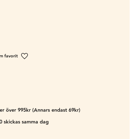
Lägg till i favoriter
der över 995kr (Annars endast 69kr)
00 skickas samma dag