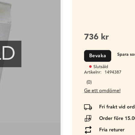
736
kr
LD
Bevaka
Slutsåld
Artikelnr
1494387
0
Ge ett omdöme!
Fri frakt vid or
Order före 15.
Fria returer