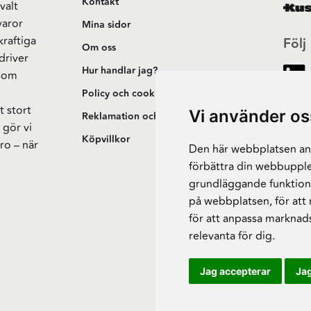
Kontakt
valt
varor
Mina sidor
kraftiga
Följ
Om oss
driver
Hur handlar jag?
 som
h
Policy och cookies
t stort
Vi använder os
Reklamation och retur
 gör vi
Köpvillkor
ro – när
Den här webbplatsen anv
förbättra din webbupple
grundläggande funktion
på webbplatsen
,
för att
för att anpassa marknad
relevanta för dig
.
Jag accepterar
Jag