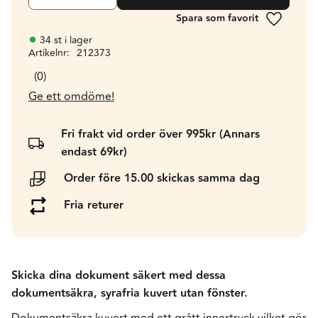
Lägg till 
34 st i lager
Artikelnr
212373
0
Ge ett omdöme!
Fri frakt vid order över 995kr (Annars
endast 69kr)
Order före 15.00 skickas samma dag
Fria returer
Skicka dina dokument säkert med dessa
dokumentsäkra, syrafria kuvert utan fönster.
Dokumentsäkra kuvert med ett grått innertryck vilket gör