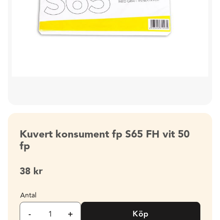
Kuvert konsument fp S65 FH vit 50
fp
38
kr
Antal
-
+
Köp