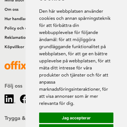
Mina sidor
Om oss
Den här webbplatsen använder
cookies och annan spårningsteknik
Hur handlar jag?
för att förbättra din
Policy och cookies
webbupplevelse för följande
Reklamation och retur
ändamål:
för att möjliggöra
grundläggande funktionalitet på
Köpvillkor
webbplatsen
,
för att ge en bättre
upplevelse på webbplatsen
,
för att
mäta ditt intresse för våra
produkter och tjänster och för att
anpassa
Följ oss
marknadsföringsinteraktioner
,
för
att visa annonser som är mer
relevanta för dig
.
Trygga & säkra beställningar
Jag accepterar