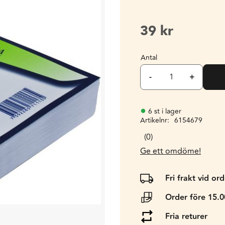
39
kr
Antal
-
+
6 st i lager
Artikelnr
6154679
0
Ge ett omdöme!
Fri frakt vid or
Order före 15.
Fria returer