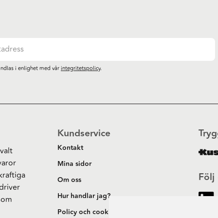
ndlas i enlighet med vår
integritetspolicy
.
Kundservice
Tryg
Kontakt
valt
varor
Mina sidor
kraftiga
Följ
Om oss
driver
Hur handlar jag?
 som
h
Policy och cookies