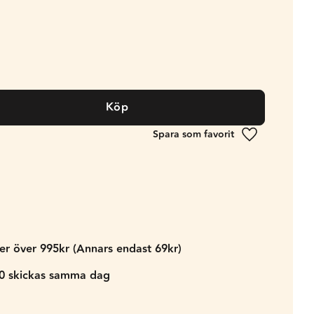
Köp
Lägg till i fa
der över 995kr (Annars endast 69kr)
00 skickas samma dag