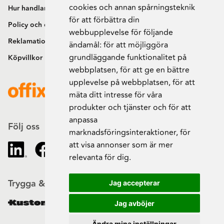
cookies och annan spårningsteknik
Hur handlar jag?
för att förbättra din
Policy och cookies
webbupplevelse för följande
Reklamation och retur
ändamål:
för att möjliggöra
grundläggande funktionalitet på
Köpvillkor
webbplatsen
,
för att ge en bättre
upplevelse på webbplatsen
,
för att
mäta ditt intresse för våra
produkter och tjänster och för att
anpassa
Följ oss
marknadsföringsinteraktioner
,
för
att visa annonser som är mer
relevanta för dig
.
Trygga & säkra beställningar
Jag accepterar
Jag avböjer
Ändra mina inställningar