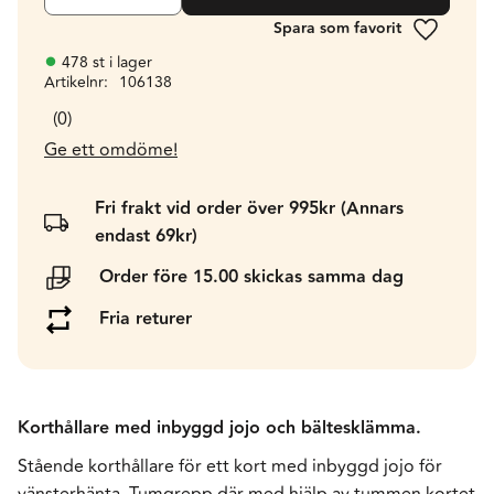
Lägg till 
478 st i lager
Artikelnr
106138
0
Ge ett omdöme!
Fri frakt vid order över 995kr (Annars
endast 69kr)
Order före 15.00 skickas samma dag
Fria returer
Korthållare med inbyggd jojo och bältesklämma.
Stående korthållare för ett kort med inbyggd jojo för
vänsterhänta. Tumgrepp där med hjälp av tummen kortet