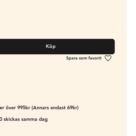
Köp
Lägg till i fa
der över 995kr (Annars endast 69kr)
00 skickas samma dag