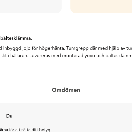
 bältesklämma.
ed inbyggd jojo för högerhänta. Tumgrepp där med hjälp av tum
iskt i hållaren. Levereras med monterad yoyo och bältesklä
Omdömen
Du
järna för att sätta ditt betyg