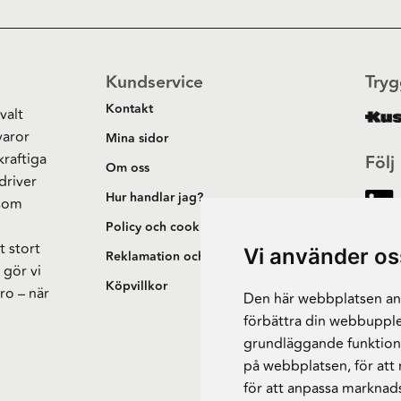
Kundservice
Tryg
Kontakt
valt
varor
Mina sidor
kraftiga
Följ
Om oss
driver
Hur handlar jag?
 som
h
Policy och cookies
t stort
Vi använder os
Reklamation och retur
 gör vi
Köpvillkor
ro – när
Den här webbplatsen anv
förbättra din webbupple
grundläggande funktion
på webbplatsen
,
för att
för att anpassa marknad