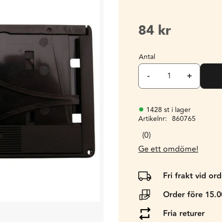
84
kr
Antal
-
+
1428 st i lager
Artikelnr
860765
0
Ge ett omdöme!
Fri frakt vid or
Order före 15.
Fria returer