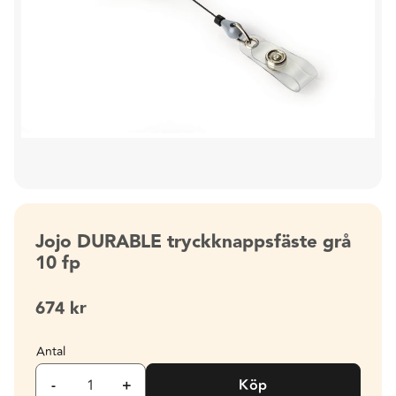
Jojo DURABLE tryckknappsfäste grå
10 fp
674
kr
Antal
-
+
Köp