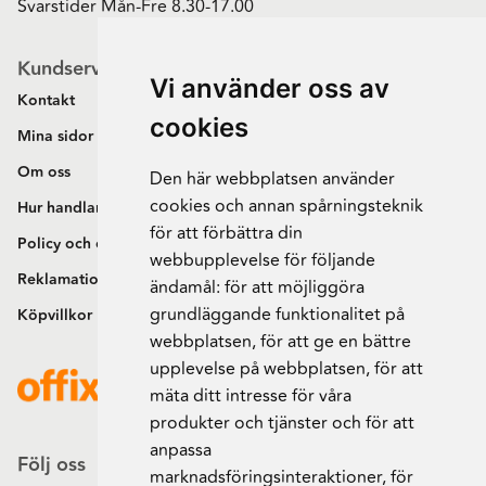
Svarstider Mån-Fre 8.30-17.00
Kundservice
Vi använder oss av
Kontakt
cookies
Mina sidor
Om oss
Den här webbplatsen använder
cookies och annan spårningsteknik
Hur handlar jag?
för att förbättra din
Policy och cookies
webbupplevelse för följande
Reklamation och retur
ändamål:
för att möjliggöra
grundläggande funktionalitet på
Köpvillkor
webbplatsen
,
för att ge en bättre
upplevelse på webbplatsen
,
för att
mäta ditt intresse för våra
produkter och tjänster och för att
anpassa
Följ oss
marknadsföringsinteraktioner
,
för