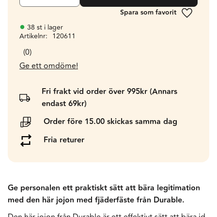
Lägg till 
38 st i lager
Artikelnr
120611
0
Ge ett omdöme!
Fri frakt vid order över 995kr (Annars
endast 69kr)
Order före 15.00 skickas samma dag
Fria returer
Ge personalen ett praktiskt sätt att bära legitimation
med den här jojon med fjäderfäste från Durable.
Den här jojon från Durable är ett effektivt sätt att bära id-