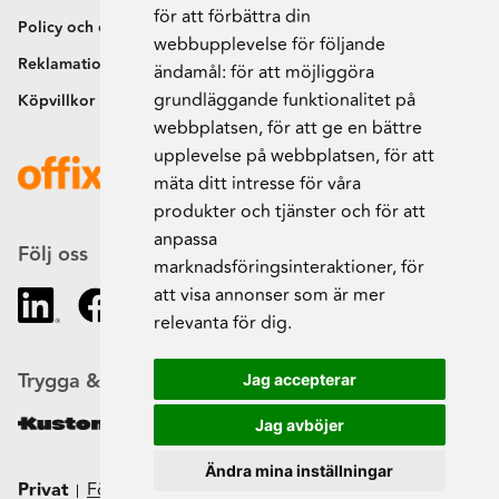
för att förbättra din
Policy och cookies
webbupplevelse för följande
Reklamation och retur
ändamål:
för att möjliggöra
grundläggande funktionalitet på
Köpvillkor
webbplatsen
,
för att ge en bättre
upplevelse på webbplatsen
,
för att
mäta ditt intresse för våra
produkter och tjänster och för att
anpassa
Följ oss
marknadsföringsinteraktioner
,
för
att visa annonser som är mer
relevanta för dig
.
Trygga & säkra beställningar
Jag accepterar
Jag avböjer
Ändra mina inställningar
Privat
Företag