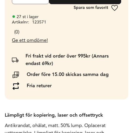
Lägg till 
27 st i lager
Artikelnr
123571
0
Ge ett omdöme!
Fri frakt vid order över 995kr (Annars
endast 69kr)
Order före 15.00 skickas samma dag
Fria returer
Lämpligt för kopiering, laser och offsettryck
Antikrandat, ohålat, matt. 50% lump. Oplacerat
vattenmärke. Lämpligt för kopiering, laser och