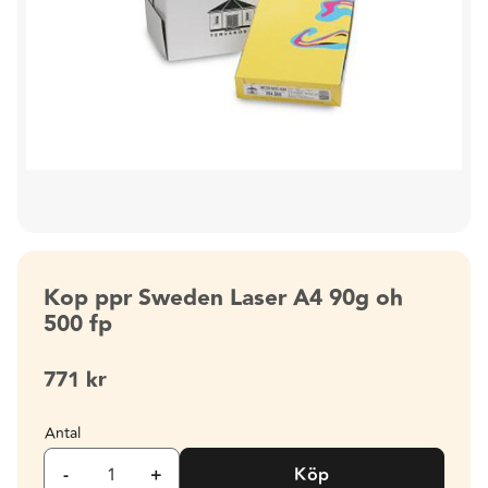
Kop ppr Sweden Laser A4 90g oh
500 fp
771
kr
Antal
-
+
Köp