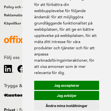
för att förbättra din
Policy och cookies
webbupplevelse för följande
Reklamation och retur
ändamål:
för att möjliggöra
grundläggande funktionalitet på
Köpvillkor
webbplatsen
,
för att ge en bättre
upplevelse på webbplatsen
,
för att
mäta ditt intresse för våra
produkter och tjänster och för att
anpassa
Följ oss
marknadsföringsinteraktioner
,
för
att visa annonser som är mer
relevanta för dig
.
Trygga & säkra beställningar
Jag accepterar
Jag avböjer
Ändra mina inställningar
Privat
Företag