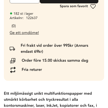
Lägg till 
182 st i lager
Artikelnr
122637
0
Ge ett omdöme!
Fri frakt vid order över 995kr (Annars
endast 69kr)
Order före 15.00 skickas samma dag
Fria returer
Ett miljömässigt unikt multifunktionspapper med
utmärkt körbarhet och tryckresultat i alla
kontorsmaskiner, laser, InkJet, kopiatorer och fax, i