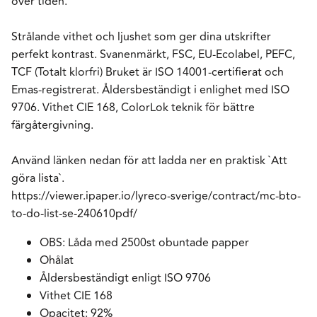
över tiden.
Strålande vithet och ljushet som ger dina utskrifter
perfekt kontrast. Svanenmärkt, FSC, EU-Ecolabel, PEFC,
TCF (Totalt klorfri) Bruket är ISO 14001-certifierat och
Emas-registrerat. Åldersbeständigt i enlighet med ISO
9706. Vithet CIE 168, ColorLok teknik för bättre
färgåtergivning.
Använd länken nedan för att ladda ner en praktisk `Att
göra lista`.
https://viewer.ipaper.io/lyreco-sverige/contract/mc-bto-
to-do-list-se-240610pdf/
OBS: Låda med 2500st obuntade papper
Ohålat
Åldersbeständigt enligt ISO 9706
Vithet CIE 168
Opacitet: 92%