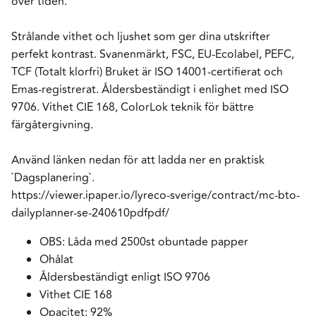
över tiden.
Strålande vithet och ljushet som ger dina utskrifter
perfekt kontrast. Svanenmärkt, FSC, EU-Ecolabel, PEFC,
TCF (Totalt klorfri) Bruket är ISO 14001-certifierat och
Emas-registrerat. Åldersbeständigt i enlighet med ISO
9706. Vithet CIE 168, ColorLok teknik för bättre
färgåtergivning.
Använd länken nedan för att ladda ner en praktisk
`Dagsplanering`.
https://viewer.ipaper.io/lyreco-sverige/contract/mc-bto-
dailyplanner-se-240610pdfpdf/
OBS: Låda med 2500st obuntade papper
Ohålat
Åldersbeständigt enligt ISO 9706
Vithet CIE 168
Opacitet: 92%