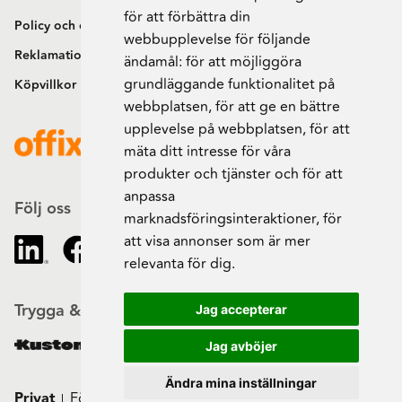
för att förbättra din
Policy och cookies
webbupplevelse för följande
Reklamation och retur
ändamål:
för att möjliggöra
grundläggande funktionalitet på
Köpvillkor
webbplatsen
,
för att ge en bättre
upplevelse på webbplatsen
,
för att
mäta ditt intresse för våra
produkter och tjänster och för att
anpassa
Följ oss
marknadsföringsinteraktioner
,
för
att visa annonser som är mer
relevanta för dig
.
Trygga & säkra beställningar
Jag accepterar
Jag avböjer
Ändra mina inställningar
Privat
Företag