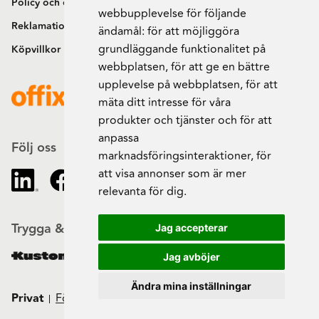
Policy och cookies
webbupplevelse för följande
Reklamation och retur
ändamål:
för att möjliggöra
grundläggande funktionalitet på
Köpvillkor
webbplatsen
,
för att ge en bättre
upplevelse på webbplatsen
,
för att
mäta ditt intresse för våra
produkter och tjänster och för att
anpassa
Följ oss
marknadsföringsinteraktioner
,
för
att visa annonser som är mer
relevanta för dig
.
Trygga & säkra beställningar
Jag accepterar
Jag avböjer
Ändra mina inställningar
Privat
Företag