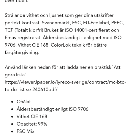
över tiden.
Strålande vithet och ljushet som ger dina utskrifter
perfekt kontrast. Svanenmärkt, FSC, EU-Ecolabel, PEFC,
TCF (Totalt klorfri) Bruket är ISO 14001-certifierat och
Emas-registrerat. Åldersbeständigt i enlighet med ISO
9706. Vithet CIE 168, ColorLok teknik för bättre
färgåtergivning.
Använd länken nedan för att ladda ner en praktisk `Att
göra lista`.
https://viewer.ipaper.io/lyreco-sverige/contract/mc-bto-
to-do-list-se-240610pdf/
Ohålat
Åldersbeständigt enligt ISO 9706
Vithet CIE 168
Opacitet: 99%
FSC Mix