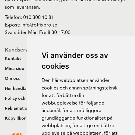
som leveransen.
Telefon:
010 300 10 81
E-post:
info@offixpro.se
Svarstider Mån-Fre 8.30-17.00
Kundservice
Vi använder oss av
Kontakt
cookies
Mina sidor
Om oss
Den här webbplatsen använder
cookies och annan spårningsteknik
Hur handlar jag?
för att förbättra din
Policy och cookies
webbupplevelse för följande
Reklamation och retur
ändamål:
för att möjliggöra
grundläggande funktionalitet på
Köpvillkor
webbplatsen
,
för att ge en bättre
upplevelse på webbplatsen
,
för att