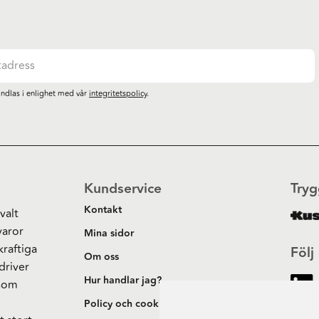
ndlas i enlighet med vår
integritetspolicy
.
Kundservice
Tryg
Kontakt
valt
varor
Mina sidor
kraftiga
Följ
Om oss
driver
Hur handlar jag?
 som
h
Policy och cookies