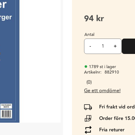
94
kr
Antal
-
+
1789 st i lager
Artikelnr
882910
0
Ge ett omdöme!
Fri frakt vid or
Order före 15.
Fria returer