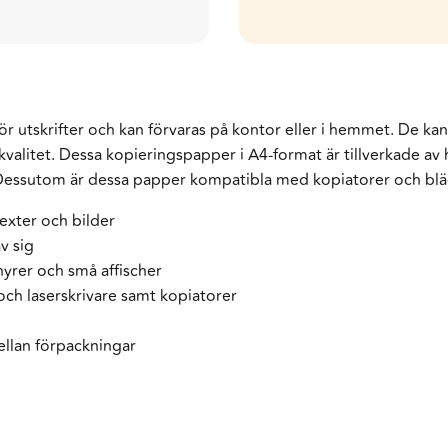
för utskrifter och kan förvaras på kontor eller i hemmet. De ka
alitet. Dessa kopieringspapper i A4-format är tillverkade av h
. Dessutom är dessa papper kompatibla med kopiatorer och bläc
texter och bilder
v sig
hyrer och små affischer
ch laserskrivare samt kopiatorer
ellan förpackningar