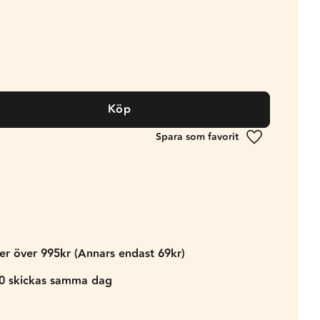
Köp
Lägg till i fa
der över 995kr (Annars endast 69kr)
00 skickas samma dag