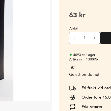
63
kr
Antal
-
+
4093 st i lager
Artikelnr
130096
0
Ge ett omdöme!
Fri frakt vid or
Order före 15.
Fria returer