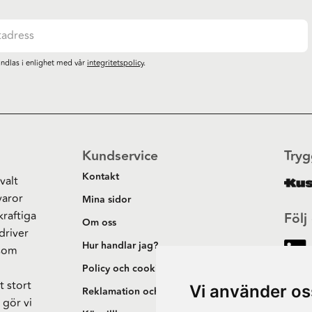
ndlas i enlighet med vår
integritetspolicy
.
Kundservice
Tryg
Kontakt
valt
varor
Mina sidor
kraftiga
Följ
Om oss
driver
Hur handlar jag?
 som
h
Policy och cookies
t stort
Vi använder os
Reklamation och retur
 gör vi