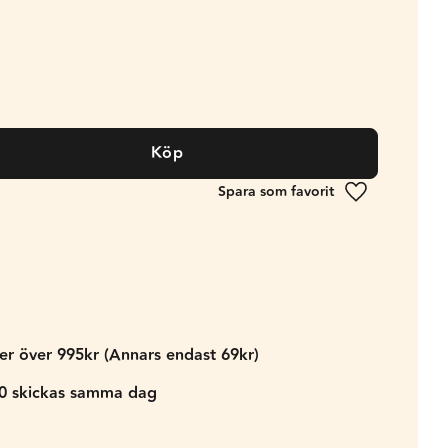
Köp
Lägg till i fa
der över 995kr (Annars endast 69kr)
00 skickas samma dag