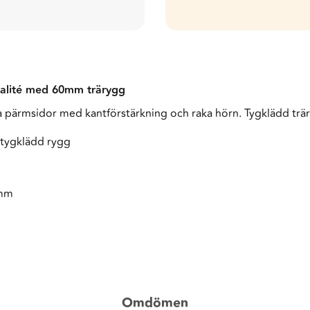
kvalité med 60mm trärygg
 pärmsidor med kantförstärkning och raka hörn. Tygklädd träry
tygklädd rygg
 mm
Omdömen