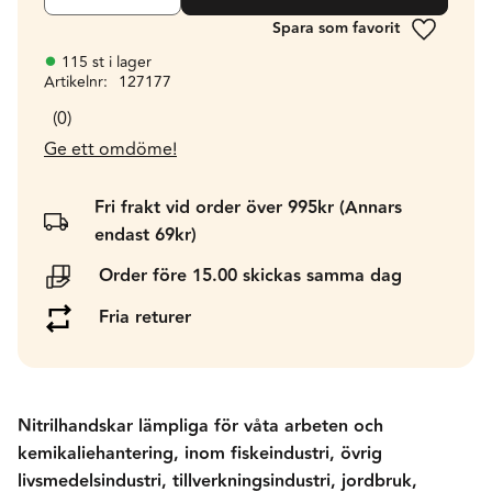
Lägg till 
115 st i lager
Artikelnr
127177
0
Ge ett omdöme!
Fri frakt vid order över 995kr (Annars
endast 69kr)
Order före 15.00 skickas samma dag
Fria returer
Nitrilhandskar lämpliga för våta arbeten och
kemikaliehantering, inom fiskeindustri, övrig
livsmedelsindustri, tillverkningsindustri, jordbruk,