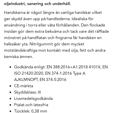
oljeindustri, sanering och underhåll.
Handskarna är något längre än vanliga handskar vilket
ger skydd även upp på handlederna. Idealiska för
användning i torra eller våta förhållanden. Den flockade
insidan gör dem extra bekväma och tack vare det räfflade
mönstret på handflatan och fingrarna får handsken en
halksäker yta. Nitrilgummit gör dem mycket
motståndskraftiga mot kontakt med olja, fett och andra
kemiska ämnen.
Godkända enligt: EN 388:2016+A1:2018 4101X, EN
ISO 21420:2020, EN 374-1:2016 Type A
AJKLMNOPT, EN 374-5:2016
CE-märkta
Skyddsklass: III
Livsmedelsgodkända
Ftalat-och latexfria
Tjocklek: 0,38 mm