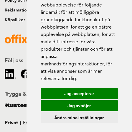
Policy och cookies
webbupplevelse för följande
Reklamation och retur
ändamål:
för att möjliggöra
grundläggande funktionalitet på
Köpvillkor
webbplatsen
,
för att ge en bättre
upplevelse på webbplatsen
,
för att
mäta ditt intresse för våra
produkter och tjänster och för att
anpassa
Följ oss
marknadsföringsinteraktioner
,
för
att visa annonser som är mer
relevanta för dig
.
Trygga & säkra beställningar
Jag accepterar
Jag avböjer
Ändra mina inställningar
Privat
Företag