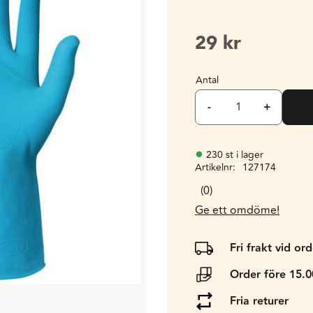
29
kr
Antal
-
+
230 st i lager
Artikelnr
127174
0
Ge ett omdöme!
Fri frakt vid or
Order före 15.
Fria returer