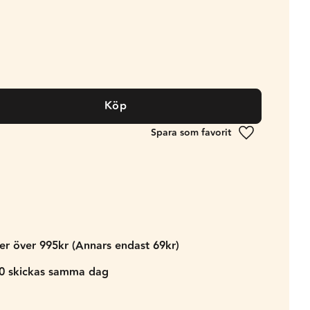
Köp
Lägg till i fa
der över 995kr (Annars endast 69kr)
00 skickas samma dag