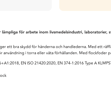
ar lämpliga för arbete inom livsmedelsindustri, laboratorier,
m ger ett bra skydd för händerna och handlederna. Med ett räff
för användning i torra eller våta förhållanden. Med flockfoder 
6+A1:2018, EN ISO 21420:2020, EN 374-1:2016 Type A KLMPS
lock