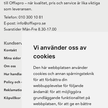
till Offixpro – när kvalitet, pris och service är lika viktiga
som leveransen.
Telefon:
010 300 10 81
E-post:
info@offixpro.se
Svarstider Mån-Fre 8.30-17.00
Kundservice
Vi använder oss av
Kontakt
cookies
Mina sidor
Om oss
Den här webbplatsen använder
cookies och annan spårningsteknik
Hur handlar jag?
för att förbättra din
Policy och cookies
webbupplevelse för följande
Reklamation och retur
ändamål:
för att möjliggöra
grundläggande funktionalitet på
Köpvillkor
webbplatsen
,
för att ge en bättre