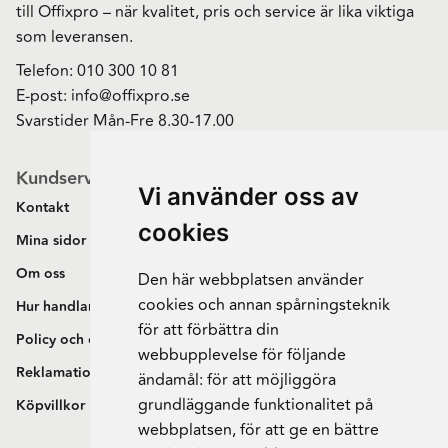
till Offixpro – när kvalitet, pris och service är lika viktiga
som leveransen.
Telefon:
010 300 10 81
E-post:
info@offixpro.se
Svarstider Mån-Fre 8.30-17.00
Kundservice
Vi använder oss av
Kontakt
cookies
Mina sidor
Om oss
Den här webbplatsen använder
cookies och annan spårningsteknik
Hur handlar jag?
för att förbättra din
Policy och cookies
webbupplevelse för följande
Reklamation och retur
ändamål:
för att möjliggöra
grundläggande funktionalitet på
Köpvillkor
webbplatsen
,
för att ge en bättre