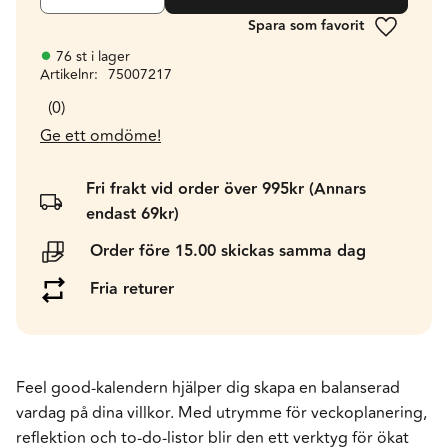
Lägg till 
76 st i lager
Artikelnr
75007217
0
Ge ett omdöme!
Fri frakt vid order över 995kr (Annars
endast 69kr)
Order före 15.00 skickas samma dag
Fria returer
Feel good-kalendern hjälper dig skapa en balanserad
vardag på dina villkor. Med utrymme för veckoplanering,
reflektion och to-do-listor blir den ett verktyg för ökat