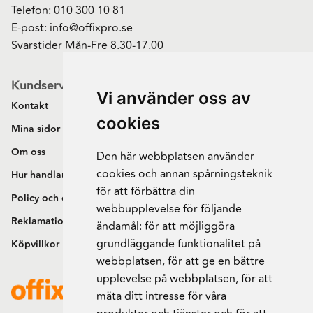
Telefon:
010 300 10 81
E-post:
info@offixpro.se
Svarstider Mån-Fre 8.30-17.00
Kundservice
Vi använder oss av
Kontakt
cookies
Mina sidor
Om oss
Den här webbplatsen använder
cookies och annan spårningsteknik
Hur handlar jag?
för att förbättra din
Policy och cookies
webbupplevelse för följande
Reklamation och retur
ändamål:
för att möjliggöra
grundläggande funktionalitet på
Köpvillkor
webbplatsen
,
för att ge en bättre
upplevelse på webbplatsen
,
för att
mäta ditt intresse för våra