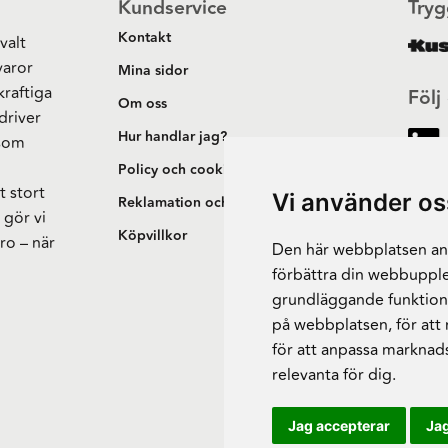
Kundservice
Tryg
Kontakt
valt
varor
Mina sidor
kraftiga
Följ
Om oss
driver
Hur handlar jag?
 som
h
Policy och cookies
t stort
Vi använder os
Reklamation och retur
 gör vi
Köpvillkor
ro – när
Den här webbplatsen anv
förbättra din webbupple
grundläggande funktion
på webbplatsen
,
för att
för att anpassa marknad
relevanta för dig
.
Jag accepterar
Jag