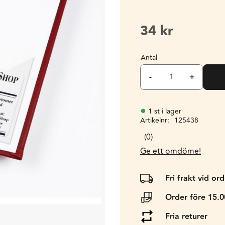
34
kr
Antal
-
+
1 st i lager
Artikelnr
125438
0
Ge ett omdöme!
Fri frakt vid or
Order före 15.
Fria returer