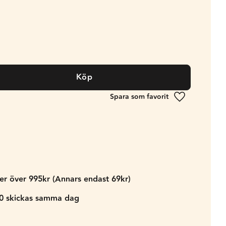
Köp
Lägg till i fa
der över 995kr (Annars endast 69kr)
00 skickas samma dag