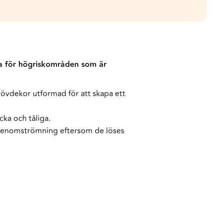
iga för högriskområden som är
lövdekor utformad för att skapa ett
ka och tåliga.
g genomströmning eftersom de löses