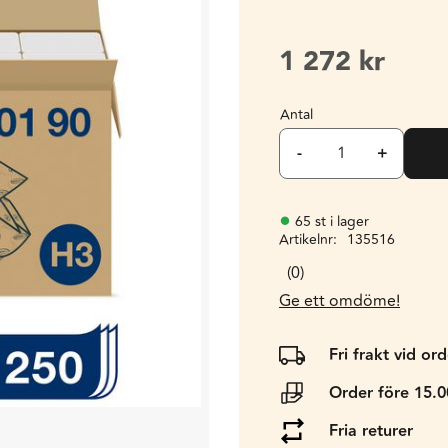
1 272
kr
Antal
-
+
65 st i lager
Artikelnr
135516
0
Ge ett omdöme!
Fri frakt vid or
Order före 15.
Fria returer