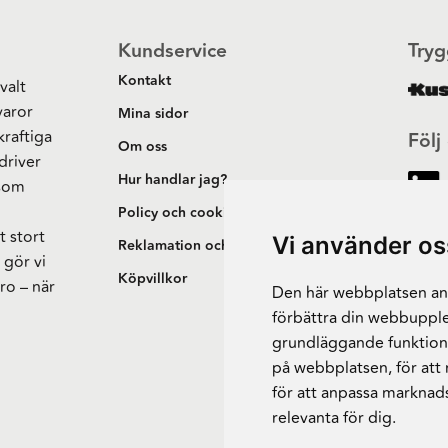
Kundservice
Tryg
Kontakt
valt
varor
Mina sidor
kraftiga
Följ
Om oss
driver
Hur handlar jag?
 som
h
Policy och cookies
t stort
Vi använder os
Reklamation och retur
 gör vi
Köpvillkor
ro – när
Den här webbplatsen anv
förbättra din webbupple
grundläggande funktion
på webbplatsen
,
för att
för att anpassa marknad
relevanta för dig
.