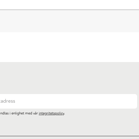
ndlas i enlighet med vår
integritetspolicy
.