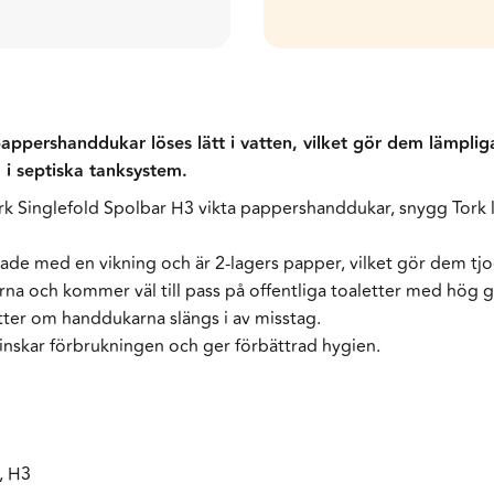
pappershanddukar löses lätt i vatten, vilket gör dem lämpl
g i septiska tanksystem.
rk Singlefold Spolbar H3 vikta pappershanddukar, snygg Tork 
e med en vikning och är 2-lagers papper, vilket gör dem tjoc
erna och kommer väl till pass på offentliga toaletter med hö
tter om handdukarna slängs i av misstag.
nskar förbrukningen och ger förbättrad hygien.
, H3