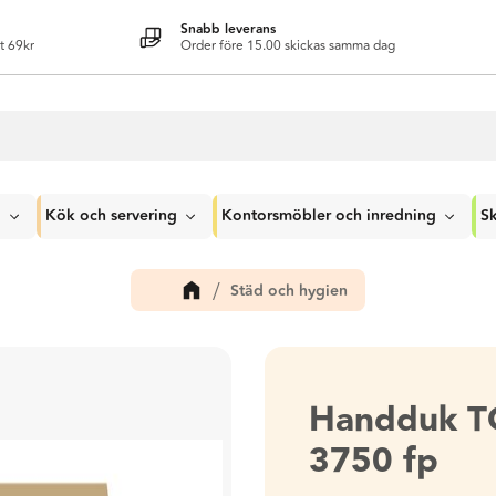
Snabb leverans
t 69kr
Order före 15.00 skickas samma dag
g
Kök och servering
Kontorsmöbler och inredning
Sk
Städ och hygien
Handduk T
3750 fp