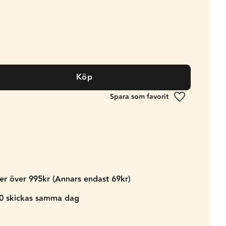
Köp
Lägg till i fa
der över 995kr (Annars endast 69kr)
00 skickas samma dag