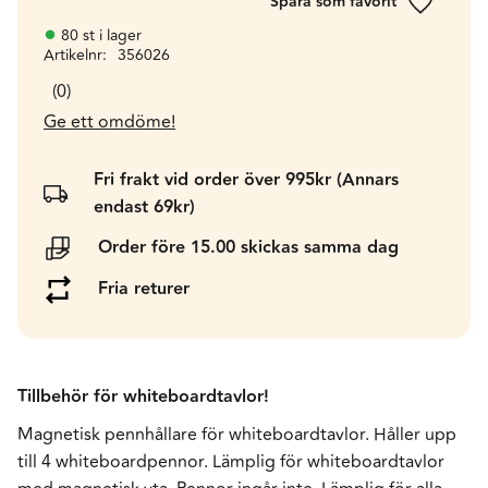
Lägg till 
80 st i lager
Artikelnr
356026
0
Ge ett omdöme!
Fri frakt vid order över 995kr (Annars
endast 69kr)
Order före 15.00 skickas samma dag
Fria returer
Tillbehör för whiteboardtavlor!
Magnetisk pennhållare för whiteboardtavlor. Håller upp
till 4 whiteboardpennor. Lämplig för whiteboardtavlor