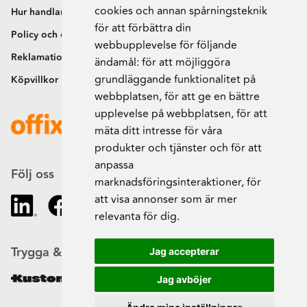
cookies och annan spårningsteknik
Hur handlar jag?
för att förbättra din
Policy och cookies
webbupplevelse för följande
Reklamation och retur
ändamål:
för att möjliggöra
grundläggande funktionalitet på
Köpvillkor
webbplatsen
,
för att ge en bättre
upplevelse på webbplatsen
,
för att
mäta ditt intresse för våra
produkter och tjänster och för att
anpassa
Följ oss
marknadsföringsinteraktioner
,
för
att visa annonser som är mer
relevanta för dig
.
Trygga & säkra beställningar
Jag accepterar
Jag avböjer