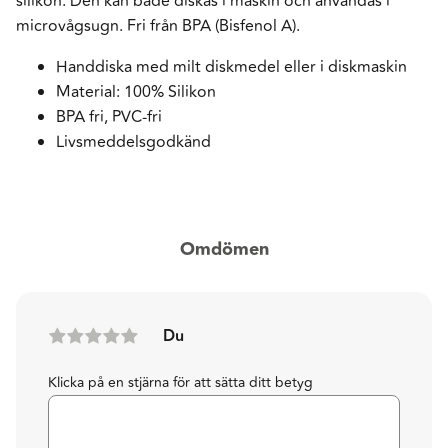
silikon. Den kan både diskas i maskin och användas i
microvågsugn. Fri från BPA (Bisfenol A).
Handdiska med milt diskmedel eller i diskmaskin
Material: 100% Silikon
BPA fri, PVC-fri
Livsmeddelsgodkänd
Omdömen
Du
Klicka på en stjärna för att sätta ditt betyg