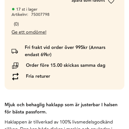
Lägg till 
17 st i lager
Artikelnr
75007798
0
Ge ett omdöme!
Fri frakt vid order över 995kr (Annars
endast 69kr)
Order före 15.00 skickas samma dag
Fria returer
Mjuk och behaglig haklapp som är justerbar I halsen
för bästa passform.
Haklappen är tillverkad av 100% livsmedelsgodkänd