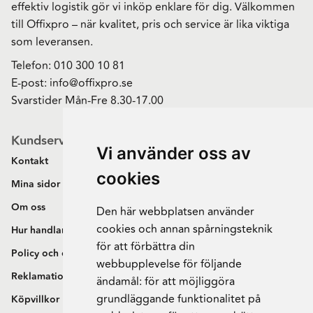
effektiv logistik gör vi inköp enklare för dig. Välkommen
till Offixpro – när kvalitet, pris och service är lika viktiga
som leveransen.
Telefon:
010 300 10 81
E-post:
info@offixpro.se
Svarstider Mån-Fre 8.30-17.00
Kundservice
Vi använder oss av
Kontakt
cookies
Mina sidor
Om oss
Den här webbplatsen använder
cookies och annan spårningsteknik
Hur handlar jag?
för att förbättra din
Policy och cookies
webbupplevelse för följande
Reklamation och retur
ändamål:
för att möjliggöra
grundläggande funktionalitet på
Köpvillkor