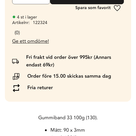
Lägg till 
4 st i lager
Artikelnr
122324
0
Ge ett omdöme!
Fri frakt vid order över 995kr (Annars
endast 69kr)
Order före 15.00 skickas samma dag
Fria returer
Gummiband 33 100g (130).
Mått: 90 x 3mm