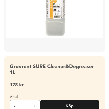
Grovrent SURE Cleaner&Degreaser
1L
178
kr
Antal
-
+
Köp