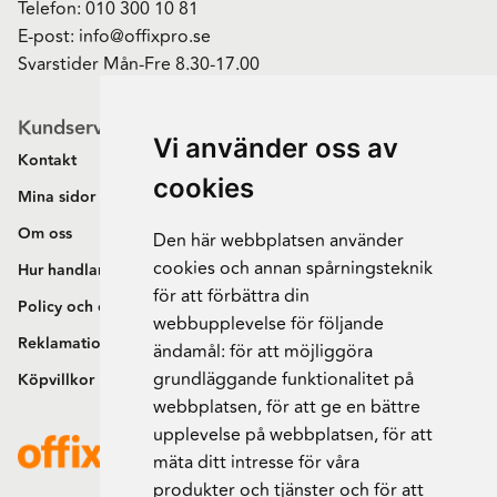
Telefon:
010 300 10 81
E-post:
info@offixpro.se
Svarstider Mån-Fre 8.30-17.00
Kundservice
Vi använder oss av
Kontakt
cookies
Mina sidor
Om oss
Den här webbplatsen använder
cookies och annan spårningsteknik
Hur handlar jag?
för att förbättra din
Policy och cookies
webbupplevelse för följande
Reklamation och retur
ändamål:
för att möjliggöra
grundläggande funktionalitet på
Köpvillkor
webbplatsen
,
för att ge en bättre
upplevelse på webbplatsen
,
för att
mäta ditt intresse för våra
produkter och tjänster och för att