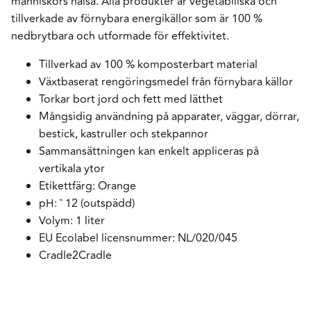
människors hälsa. Alla produkter är vegetabiliska och
tillverkade av förnybara energikällor som är 100 %
nedbrytbara och utformade för effektivitet.
Tillverkad av 100 % komposterbart material
Växtbaserat rengöringsmedel från förnybara källor
Torkar bort jord och fett med lätthet
Mångsidig användning på apparater, väggar, dörrar,
bestick, kastruller och stekpannor
Sammansättningen kan enkelt appliceras på
vertikala ytor
Etikettfärg: Orange
pH: ˜ 12 (outspädd)
Volym: 1 liter
EU Ecolabel licensnummer: NL/020/045
Cradle2Cradle