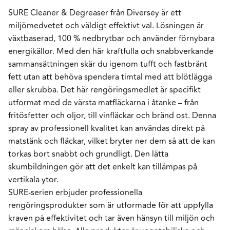
SURE Cleaner & Degreaser från Diversey är ett
miljömedvetet och väldigt effektivt val. Lösningen är
växtbaserad, 100 % nedbrytbar och använder förnybara
energikällor. Med den här kraftfulla och snabbverkande
sammansättningen skär du igenom tufft och fastbränt
fett utan att behöva spendera timtal med att blötlägga
eller skrubba. Det här rengöringsmedlet är specifikt
utformat med de värsta matfläckarna i åtanke – från
fritösfetter och oljor, till vinfläckar och bränd ost. Denna
spray av professionell kvalitet kan användas direkt på
matstänk och fläckar, vilket bryter ner dem så att de kan
torkas bort snabbt och grundligt. Den lätta
skumbildningen gör att det enkelt kan tillämpas på
vertikala ytor.
SURE-serien erbjuder professionella
rengöringsprodukter som är utformade för att uppfylla
kraven på effektivitet och tar även hänsyn till miljön och