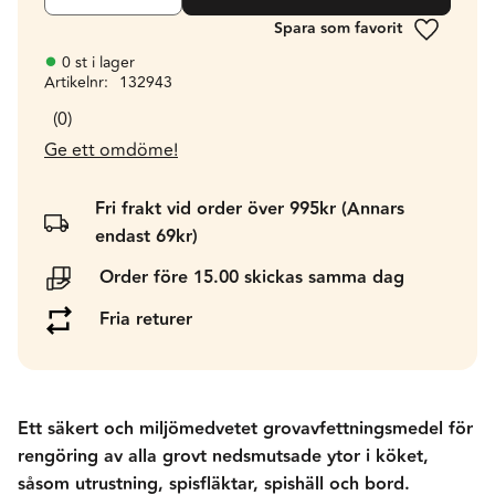
Lägg till 
0 st i lager
Artikelnr
132943
0
Ge ett omdöme!
Fri frakt vid order över 995kr (Annars
endast 69kr)
Order före 15.00 skickas samma dag
Fria returer
Ett säkert och miljömedvetet grovavfettningsmedel för
rengöring av alla grovt nedsmutsade ytor i köket,
såsom utrustning, spisfläktar, spishäll och bord.