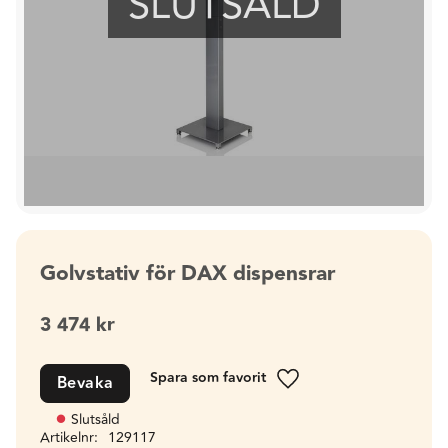
SLUTSÅLD
Golvstativ för DAX dispensrar
3 474
kr
Bevaka
Lägg till i favoriter
Slutsåld
Artikelnr
129117