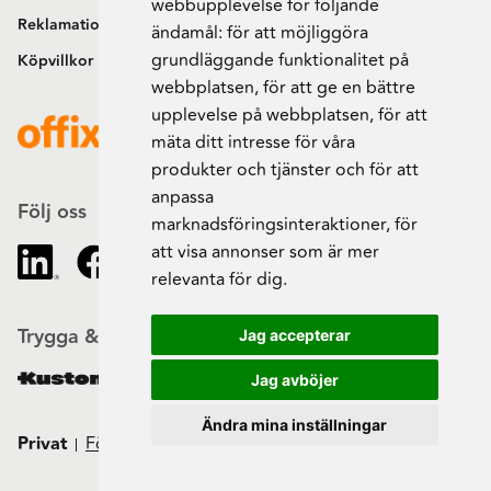
webbupplevelse för följande
Reklamation och retur
ändamål:
för att möjliggöra
grundläggande funktionalitet på
Köpvillkor
webbplatsen
,
för att ge en bättre
upplevelse på webbplatsen
,
för att
mäta ditt intresse för våra
produkter och tjänster och för att
anpassa
Följ oss
marknadsföringsinteraktioner
,
för
att visa annonser som är mer
relevanta för dig
.
Trygga & säkra beställningar
Jag accepterar
Jag avböjer
Ändra mina inställningar
Privat
Företag