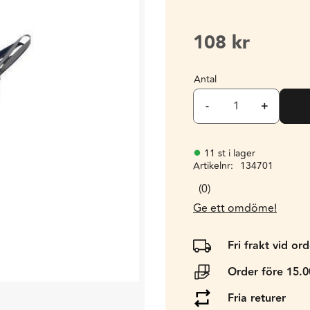
108
kr
Antal
-
+
11 st i lager
Artikelnr
134701
0
Ge ett omdöme!
Fri frakt vid or
Order före 15.
Fria returer