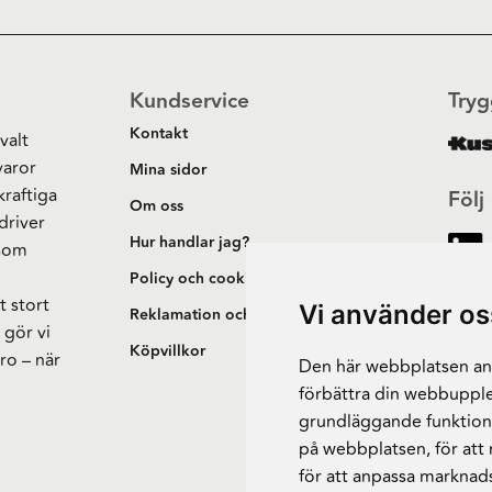
Kundservice
Tryg
Kontakt
valt
varor
Mina sidor
kraftiga
Följ
Om oss
driver
Hur handlar jag?
 som
h
Policy och cookies
t stort
Vi använder os
Reklamation och retur
 gör vi
Köpvillkor
ro – när
Den här webbplatsen anv
förbättra din webbupple
grundläggande funktion
på webbplatsen
,
för att
för att anpassa marknad