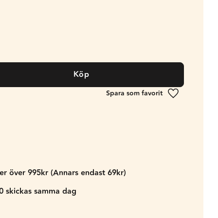
Köp
Lägg till i fa
der över 995kr (Annars endast 69kr)
00 skickas samma dag