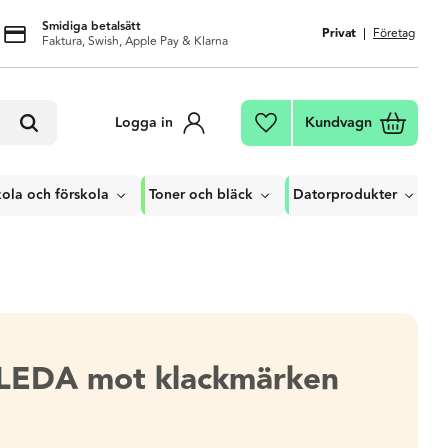
Smidiga betalsätt
Privat
Företag
Faktura, Swish, Apple Pay & Klarna
Kundvagn
Logga in
Favoriter
ola och förskola
Toner och bläck
Datorprodukter
ILEDA mot klackmärken