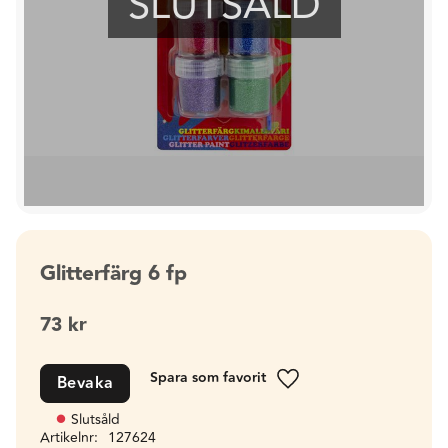
SLUTSÅLD
Glitterfärg 6 fp
73
kr
Bevaka
Lägg till i favoriter
Slutsåld
Artikelnr
127624