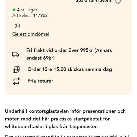
Lägg till 
4 st i lager
Artikelnr
147952
0
Ge ett omdöme!
Fri frakt vid order över 995kr (Annars
endast 69kr)
Order före 15.00 skickas samma dag
Fria returer
Underhåll kontorsglastavlan inför presentationer och
möten med det här praktiska startpaketet för
whiteboardtavlor i glas från Legamaster.