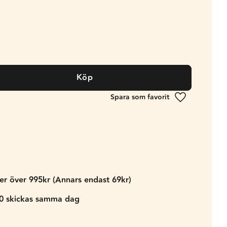
Köp
Lägg till i fa
der över 995kr (Annars endast 69kr)
00 skickas samma dag