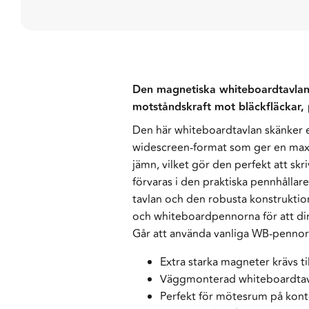
Den magnetiska whiteboardtavlan 
motståndskraft mot bläckfläckar,
Den här whiteboardtavlan skänker e
widescreen-format som ger en maxima
jämn, vilket gör den perfekt att s
förvaras i den praktiska pennhållar
tavlan och den robusta konstruktio
och whiteboardpennorna för att dire
Går att använda vanliga WB-pennor
Extra starka magneter krävs til
Väggmonterad whiteboardtavl
Perfekt för mötesrum på konto