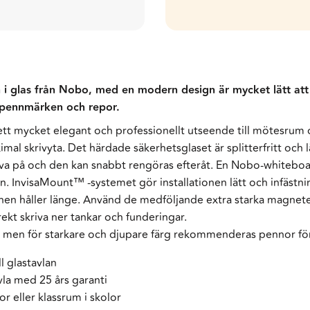
i glas från Nobo, med en modern design är mycket lätt att 
 pennmärken och repor.
tt mycket elegant och professionellt utseende till mötesrum o
l skrivyta. Det härdade säkerhetsglaset är splitterfritt och l
kriva på och den kan snabbt rengöras efteråt. En Nobo-whiteb
en. InvisaMount™ -systemet gör installationen lätt och infäst
nen håller länge. Använd de medföljande extra starka magnetern
kt skriva ner tankar och funderingar.
 men för starkare och djupare färg rekommenderas pennor för 
l glastavlan
a med 25 års garanti
r eller klassrum i skolor