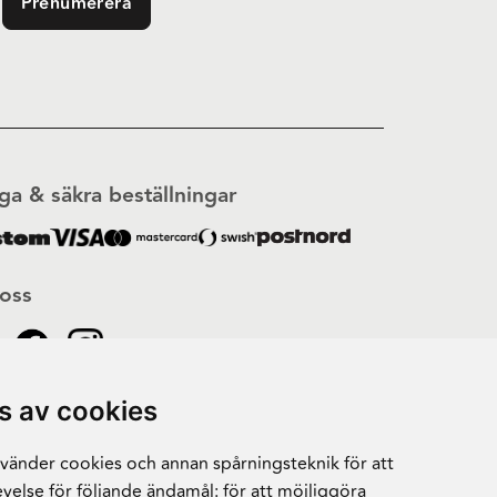
Prenumerera
ga & säkra beställningar
 oss
s av cookies
änder cookies och annan spårningsteknik för att
velse för följande ändamål:
för att möjliggöra