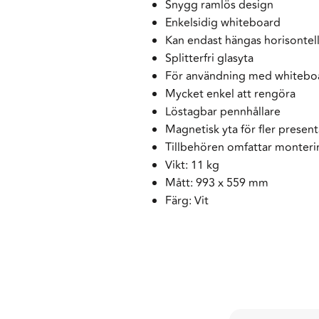
Snygg ramlös design
Enkelsidig whiteboard
Kan endast hängas horisontell
Splitterfri glasyta
För användning med whiteboa
Mycket enkel att rengöra
Löstagbar pennhållare
Magnetisk yta för fler present
Tillbehören omfattar monter
Vikt: 11 kg
Mått: 993 x 559 mm
Färg: Vit