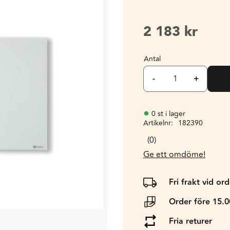
2 183
kr
Antal
-
+
0 st i lager
Artikelnr
182390
0
Ge ett omdöme!
Fri frakt vid or
Order före 15.
Fria returer