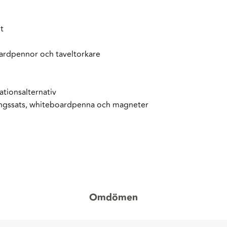
t
rdpennor och taveltorkare
ationsalternativ
ingssats, whiteboardpenna och magneter
Omdömen