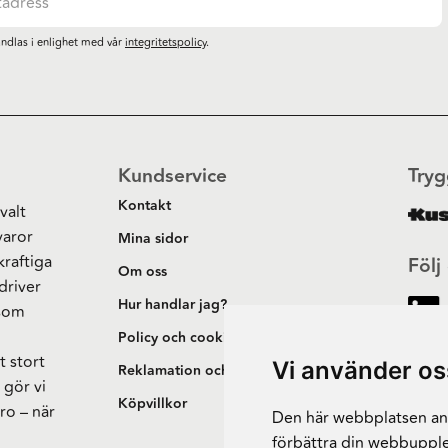
ndlas i enlighet med vår
integritetspolicy
.
Kundservice
Tryg
Kontakt
valt
varor
Mina sidor
kraftiga
Följ
Om oss
driver
Hur handlar jag?
 som
h
Policy och cookies
t stort
Vi använder os
Reklamation och retur
 gör vi
Köpvillkor
ro – när
Den här webbplatsen anv
förbättra din webbupple