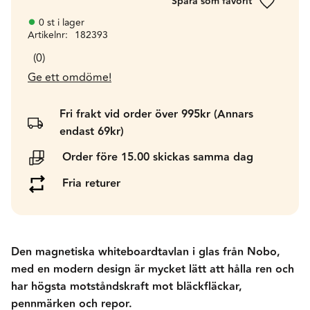
Lägg till 
0 st i lager
Artikelnr
182393
0
Ge ett omdöme!
Fri frakt vid order över 995kr (Annars
endast 69kr)
Order före 15.00 skickas samma dag
Fria returer
Den magnetiska whiteboardtavlan i glas från Nobo,
med en modern design är mycket lätt att hålla ren och
har högsta motståndskraft mot bläckfläckar,
pennmärken och repor.