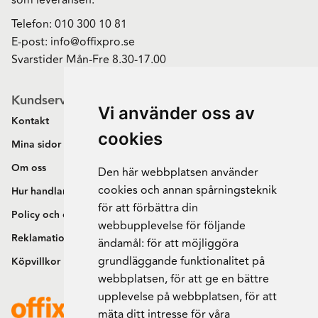
Telefon:
010 300 10 81
E-post:
info@offixpro.se
Svarstider Mån-Fre 8.30-17.00
Kundservice
Vi använder oss av
Kontakt
cookies
Mina sidor
Om oss
Den här webbplatsen använder
cookies och annan spårningsteknik
Hur handlar jag?
för att förbättra din
Policy och cookies
webbupplevelse för följande
Reklamation och retur
ändamål:
för att möjliggöra
grundläggande funktionalitet på
Köpvillkor
webbplatsen
,
för att ge en bättre
upplevelse på webbplatsen
,
för att
mäta ditt intresse för våra