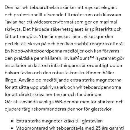
Den här whiteboardtavlan skänker ett mycket elegant
och professionellt utseende till mötesrum och klassrum.
Tavlan har ett widescreen-format som ger en maximal
skrivyta. Det härdade säkerhetsglaset är splitterfritt och
lätt att rengöra. Ytan är mycket jämn, vilket gör den
perfekt att skriva på och den kan snabbt rengöras efteråt.
En Nobo-whiteboardpenna medföljer och kan förvaras i
den praktiska pennhållaren. InvisaMount™ -systemet gör
installationen lätt och infästningarna är ordentligt dolda
bakom tavlan och den robusta konstruktionen håller
länge. Använd de medföljande extra starka magneterna
för att sätta upp utskrivna ark och whiteboardpennorna
för att direkt skriva ner tankar och funderingar.
Går att använda vanliga WB-pennor men för starkare och
djupare färg rekommenderas pennor för glastavlor.
Extra starka magneter krävs till glastavlan
Väggmonterad whiteboardtavla med 25 års garanti