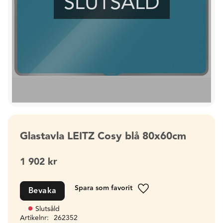
SLUTSÅLD
Glastavla LEITZ Cosy blå 80x60cm
1 902
kr
Bevaka
Lägg till i favoriter
Slutsåld
Artikelnr
262352