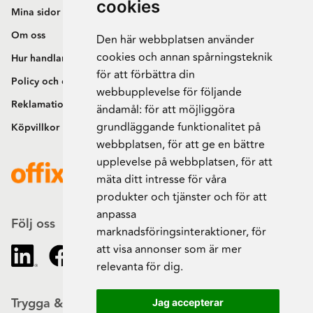
cookies
Mina sidor
Om oss
Den här webbplatsen använder
cookies och annan spårningsteknik
Hur handlar jag?
för att förbättra din
Policy och cookies
webbupplevelse för följande
Reklamation och retur
ändamål:
för att möjliggöra
grundläggande funktionalitet på
Köpvillkor
webbplatsen
,
för att ge en bättre
upplevelse på webbplatsen
,
för att
mäta ditt intresse för våra
produkter och tjänster och för att
anpassa
Följ oss
marknadsföringsinteraktioner
,
för
att visa annonser som är mer
relevanta för dig
.
Trygga & säkra beställningar
Jag accepterar