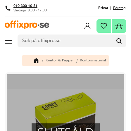
010 300 10 81
Privat
Företag
Vardagar 8.30 - 17.00
Meny
Kundva
Favoriter
Kontor & Papper
Kontorsmaterial