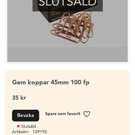
SLUTSÅLD
Gem koppar 45mm 100 fp
35
kr
Bevaka
Lägg till i favoriter
Slutsåld
Artikelnr
129192